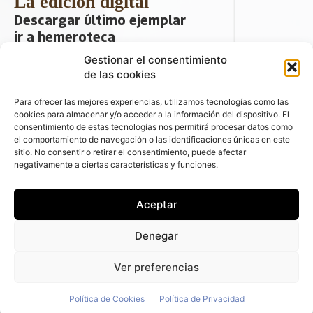
La edición digital
Descargar último ejemplar
ir a hemeroteca
Gestionar el consentimiento
+ Contenido en redes sociales
de las cookies
Para ofrecer las mejores experiencias, utilizamos tecnologías como las
cookies para almacenar y/o acceder a la información del dispositivo. El
consentimiento de estas tecnologías nos permitirá procesar datos como
el comportamiento de navegación o las identificaciones únicas en este
sitio. No consentir o retirar el consentimiento, puede afectar
negativamente a ciertas características y funciones.
© 2026 FLEET PEOPLE . La web líder de
Aceptar
las flotas y el renting de automóviles -
C/ Fernández de la Hoz 70, 1ºB - 28003 -
Denegar
Madrid (España) | Política de Privacidad |
Política de Cookies | Email:
Ver preferencias
fleetpeople@fleetpeople.es
Política de Cookies
Política de Privacidad