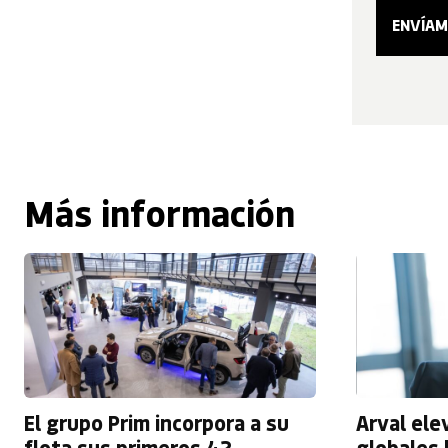
Más información
El grupo Prim incorpora a su
Arval el
flota sus primeros 42
globales 