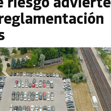
e riesgo adviert
 reglamentación
s