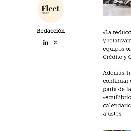
Redacción
«La reduc
y relativa
equipos or
Crédito y 
Además, ha
continuar 
parte de l
«equilibri
calendario
ajustes.