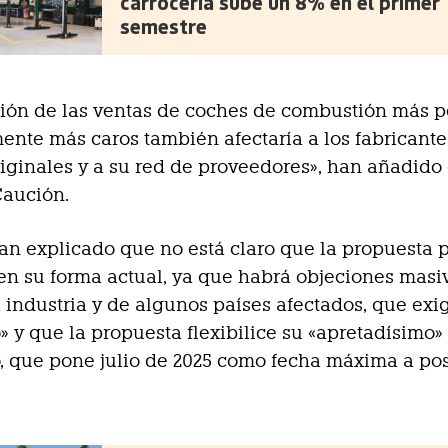
carrocería sube un 8% en el primer
semestre
ción de las ventas de coches de combustión más 
mente más caros también afectaría a los fabricant
iginales y a su red de proveedores», han añadido
Caución.
n explicado que no está claro que la propuesta
en su forma actual, ya que habrá objeciones masi
a industria y de algunos países afectados, que exi
o» y que la propuesta flexibilice su «apretadísimo»
, que pone julio de 2025 como fecha máxima a po