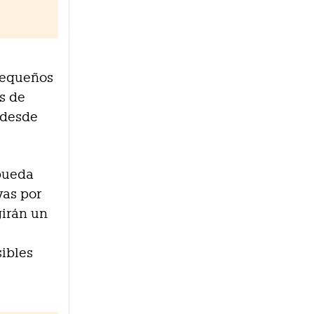
pequeños
es de
 desde
 pueda
vas por
girán un
sibles