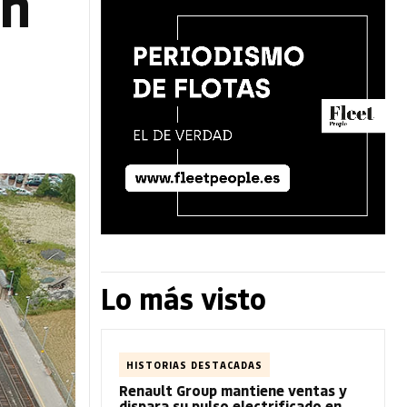
en
Lo más visto
HISTORIAS DESTACADAS
Renault Group mantiene ventas y
dispara su pulso electrificado en