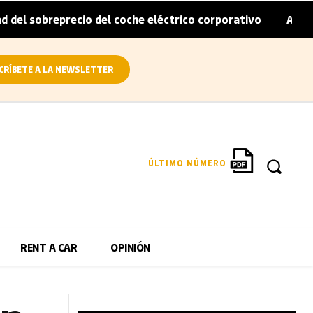
precio del coche eléctrico corporativo
Arval convierte 
|
CRÍBETE A LA NEWSLETTER
ÚLTIMO NÚMERO
RENT A CAR
OPINIÓN