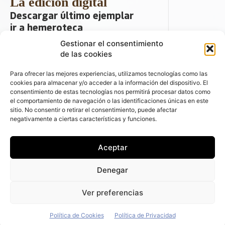
La edición digital
Descargar último ejemplar
ir a hemeroteca
Gestionar el consentimiento
+ Contenido en redes sociales
de las cookies
Para ofrecer las mejores experiencias, utilizamos tecnologías como las
cookies para almacenar y/o acceder a la información del dispositivo. El
consentimiento de estas tecnologías nos permitirá procesar datos como
el comportamiento de navegación o las identificaciones únicas en este
sitio. No consentir o retirar el consentimiento, puede afectar
negativamente a ciertas características y funciones.
© 2026 FLEET PEOPLE . La web líder de
Aceptar
las flotas y el renting de automóviles -
C/ Fernández de la Hoz 70, 1ºB - 28003 -
Denegar
Madrid (España) | Política de Privacidad |
Política de Cookies | Email:
Ver preferencias
fleetpeople@fleetpeople.es
Política de Cookies
Política de Privacidad