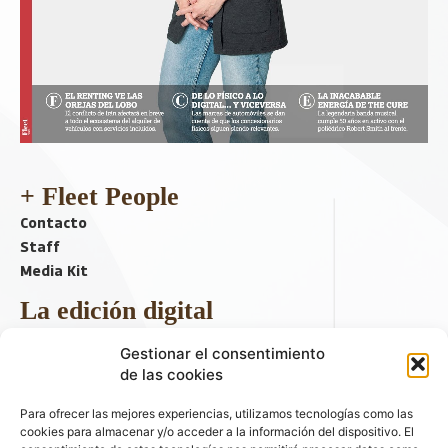
+ Fleet People
Contacto
Staff
Media Kit
La edición digital
Descargar último ejemplar
Gestionar el consentimiento
ir a hemeroteca
de las cookies
+ Contenido en redes sociales
Para ofrecer las mejores experiencias, utilizamos tecnologías como las
cookies para almacenar y/o acceder a la información del dispositivo. El