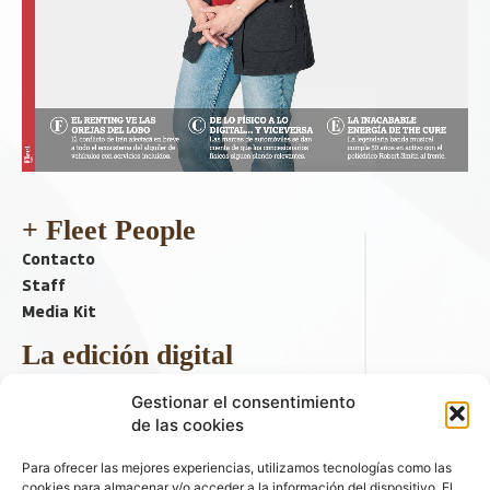
+ Fleet People
Contacto
Staff
Media Kit
La edición digital
Descargar último ejemplar
Gestionar el consentimiento
ir a hemeroteca
de las cookies
+ Contenido en redes sociales
Para ofrecer las mejores experiencias, utilizamos tecnologías como las
cookies para almacenar y/o acceder a la información del dispositivo. El