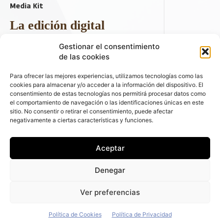
Media Kit
La edición digital
Descargar último ejemplar
Gestionar el consentimiento
ir a hemeroteca
de las cookies
+ Contenido en redes sociales
Para ofrecer las mejores experiencias, utilizamos tecnologías como las
cookies para almacenar y/o acceder a la información del dispositivo. El
consentimiento de estas tecnologías nos permitirá procesar datos como
el comportamiento de navegación o las identificaciones únicas en este
sitio. No consentir o retirar el consentimiento, puede afectar
negativamente a ciertas características y funciones.
Aceptar
© 2026 FLEET PEOPLE . La web líder de las flotas y el renting de
Denegar
automóviles - C/ Fernández de la Hoz 70, 1ºB - 28003 - Madrid
(España) | Política de Privacidad | Política de Cookies | Email:
Ver preferencias
fleetpeople@fleetpeople.es
Política de Cookies
Política de Privacidad