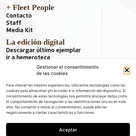
+ Fleet People
Contacto
Staff
Media Kit
La edición digital
Descargar último ejemplar
ir a hemeroteca
Gestionar el consentimiento
+ Contenido en redes sociales
de las cookies
Para ofrecer las mejores experiencias, utilizamos tecnologías como las
cookies para almacenar y/o acceder a la información del dispositivo. El
consentimiento de estas tecnologías nos permitirá procesar datos como
el comportamiento de navegación o las identificaciones únicas en este
sitio. No consentir o retirar el consentimiento, puede afectar
negativamente a ciertas características y funciones.
© 2026 FLEET PEOPLE . La web líder de
Aceptar
las flotas y el renting de automóviles -