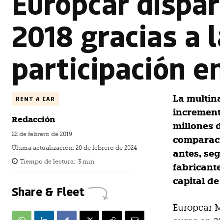
Europcar dispar
2018 gracias a 
participación e
La multin
RENT A CAR
increment
Redacción
millones 
22 de febrero de 2019
comparaci
Última actualización:
20 de febrero de 2024
antes, se
Tiempo de lectura:
3
min.
fabricante
capital de
Share & Fleet
Europcar M