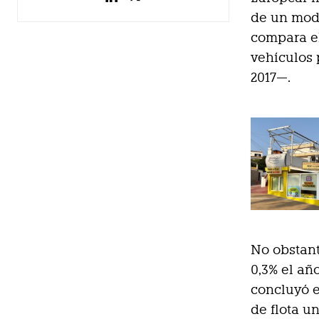
de un modo
compara el
vehículos 
2017—.
No obstant
0,3% el añ
concluyó e
de flota u