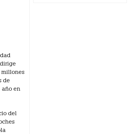
idad
dirige
 millones
s de
e año en
cio del
coches
ola