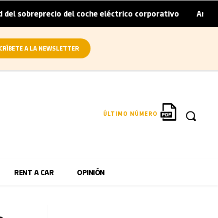
reprecio del coche eléctrico corporativo
Arval convierte
|
CRÍBETE A LA NEWSLETTER
ÚLTIMO NÚMERO
RENT A CAR
OPINIÓN