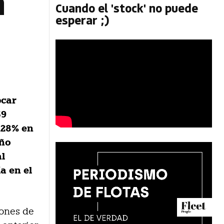
n
Cuando el 'stock' no puede
esperar ;)
pcar
39
128% en
año
al
a en el
lones de