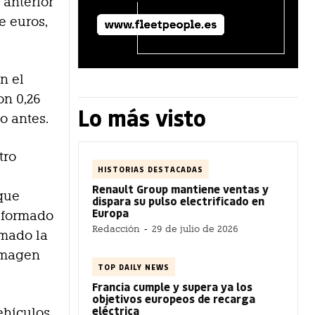
 anterior
e euros,
n el
on 0,26
Lo más visto
o antes.
tro
HISTORIAS DESTACADAS
Renault Group mantiene ventas y
 que
dispara su pulso electrificado en
Europa
nsformado
Redacción
-
29 de julio de 2026
rmado la
imagen
TOP DAILY NEWS
Francia cumple y supera ya los
objetivos europeos de recarga
eléctrica
ehículos