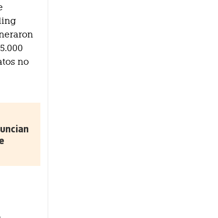
e
ling
eneraron
85.000
atos no
uncian
e