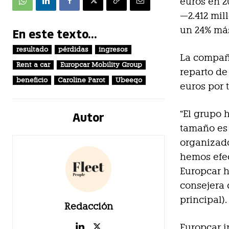
euros en 2
—2.412 mil
un 24% má
En este texto...
resultado
pérdidas
ingresos
La compañí
Rent a car
Europcar Mobility Group
reparto de
beneficio
Caroline Parot
Ubeeqo
euros por 
Autor
“El grupo 
tamaño es 
organizado
hemos efec
Europcar h
consejera
principal).
Redacción
Europcar i