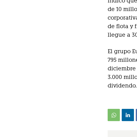
indicó qu
de 10 mill
corporativ
de flota y
llegue a 3
El grupo E
795 millon
diciembre 
3.000 mill
dividendo.