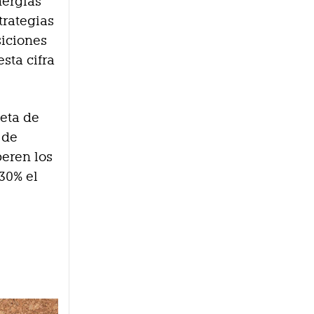
nergias
trategias
siciones
sta cifra
neta de
 de
peren los
30% el