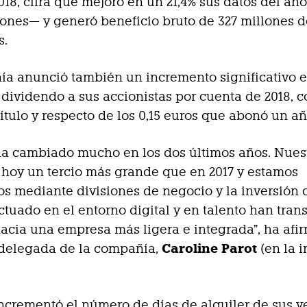
018, cifra que mejoró en un 21,4% sus datos del año
lones— y generó beneficio bruto de 327 millones d
s.
a anunció también un incremento significativo e
 dividendo a sus accionistas por cuenta de 2018, c
título y respecto de los 0,15 euros que abonó un añ
ha cambiado mucho en los dos últimos años. Nues
hoy un tercio más grande que en 2017 y estamos
s mediante divisiones de negocio y la inversión
tuado en el entorno digital y en talento han tra
acia una empresa más ligera e integrada”, ha afi
Caroline Parot
 delegada de la compañía,
(en la 
ncrementó el número de días de alquiler de sus v