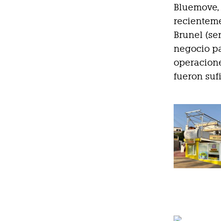
Bluemove, 
recienteme
Brunel (se
negocio pa
operacione
fueron suf