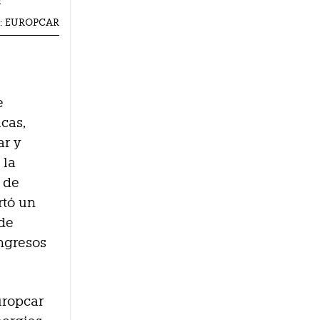
ÍA: EUROPCAR
e
cas,
ar y
 la
n de
rtó un
 de
ingresos
uropcar