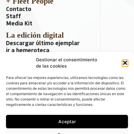
+ Fleet People
Contacto
Staff
Media Kit
La edición digital
Descargar último ejemplar
ir a hemeroteca
Gestionar el consentimiento
+ Contenido en redes sociales
de las cookies
Para ofrecer las mejores experiencias, utilizamos tecnologías como las
cookies para almacenar y/o acceder a la información del dispositivo. El
consentimiento de estas tecnologías nos permitirá procesar datos como
el comportamiento de navegación o las identificaciones únicas en este
sitio. No consentir o retirar el consentimiento, puede afectar
negativamente a ciertas características y funciones.
© 2026 FLEET PEOPLE . La web líder de
Aceptar
las flotas y el renting de automóviles -
C/ Fernández de la Hoz 70, 1ºB - 28003 -