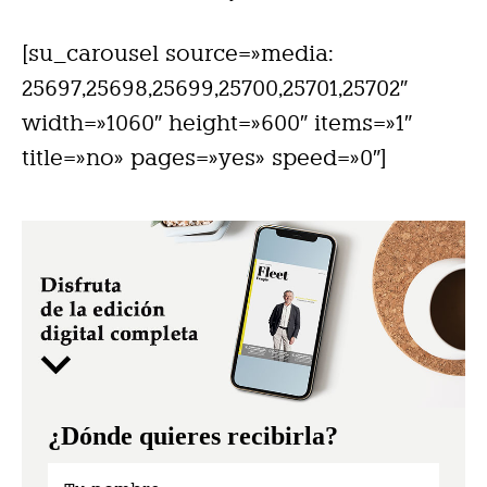
[su_carousel source=»media:
25697,25698,25699,25700,25701,25702″
width=»1060″ height=»600″ items=»1″
title=»no» pages=»yes» speed=»0″]
¿Dónde quieres recibirla?