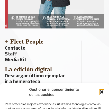
+ Fleet People
Contacto
Staff
Media Kit
La edición digital
Descargar último ejemplar
ir a hemeroteca
Gestionar el consentimiento
+ Contenido en redes sociales
de las cookies
Para ofrecer las mejores experiencias, utilizamos tecnologías como las
cookies para almacenar y/o acceder a la información del dispositivo. El