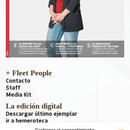
+ Fleet People
Contacto
Staff
Media Kit
La edición digital
Descargar último ejemplar
ir a hemeroteca
Gestionar el consentimiento