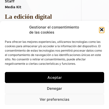
Staff
Media Kit
La edición digital
Descargar último ejemplar
Gestionar el consentimiento
ir a hemeroteca
de las cookies
+ Contenido en redes sociales
Para ofrecer las mejores experiencias, utilizamos tecnologías como las
cookies para almacenar y/o acceder a la información del dispositivo. El
consentimiento de estas tecnologías nos permitirá procesar datos como
el comportamiento de navegación o las identificaciones únicas en este
sitio. No consentir o retirar el consentimiento, puede afectar
negativamente a ciertas características y funciones.
Aceptar
© 2026 FLEET PEOPLE . La web líder de las flotas y el renting de
Denegar
automóviles - C/ Fernández de la Hoz 70, 1ºB - 28003 - Madrid
(España) | Política de Privacidad | Política de Cookies | Email:
Ver preferencias
fleetpeople@fleetpeople.es