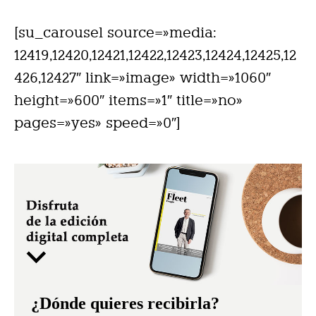
[su_carousel source=»media:
12419,12420,12421,12422,12423,12424,12425,12
426,12427″ link=»image» width=»1060″
height=»600″ items=»1″ title=»no»
pages=»yes» speed=»0″]
¿Dónde quieres recibirla?