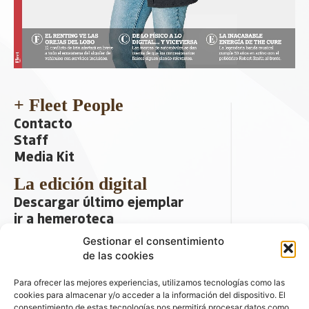
+ Fleet People
Contacto
Staff
Media Kit
La edición digital
Descargar último ejemplar
ir a hemeroteca
Gestionar el consentimiento
+ Contenido en redes sociales
de las cookies
Para ofrecer las mejores experiencias, utilizamos tecnologías como las
cookies para almacenar y/o acceder a la información del dispositivo. El
consentimiento de estas tecnologías nos permitirá procesar datos como