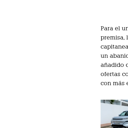
Para el u
premisa, 
capitanea
un abanic
añadido 
ofertas 
con más e