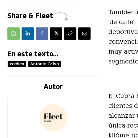
También e
Share & Fleet
‘de calle
deportiva
convenci
muy activ
En este texto...
segmento 
coches
Antonio Calvo
Autor
El Cupra 
clientes 
alcanzar 
única rec
kilómetro