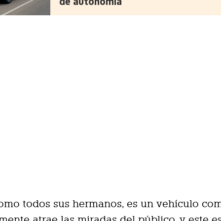
de autonomía
como todos sus hermanos, es un vehículo co
mente atrae las miradas del público, y este e