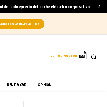
precio del coche eléctrico corporativo
Arval convierte e
|
CRÍBETE A LA NEWSLETTER
ÚLTIMO NÚMERO
RENT A CAR
OPINIÓN