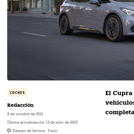
El Cupra
COCHES
vehículo
Redacción
completa
8 de octubre de 2021
Última actualización:
13 de julio de 2023
Tiempo de lectura:
3
min.