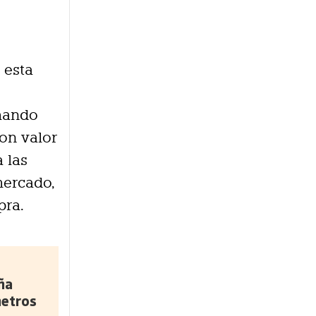
 esta
imando
on valor
 las
mercado,
pra.
ña
metros