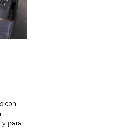
as con
n
 y para