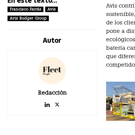
Avis contr
Francisco Farrás
Avis
sostenible
Avis Budget Group
de los cli
pone a dis
Autor
ecológicos
batería ca
que difere
competido
Redacción