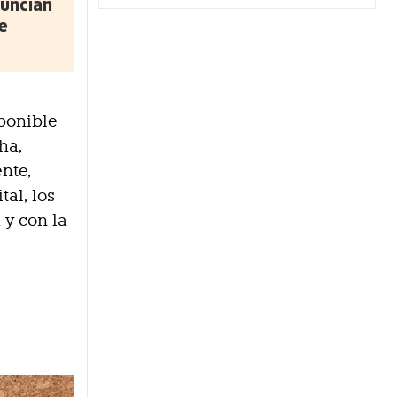
uncian
e
sponible
ha,
nte,
al, los
 y con la