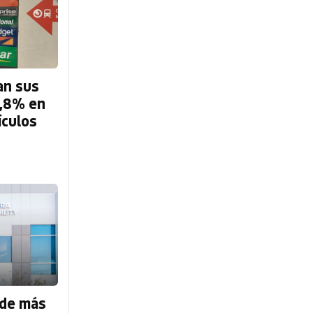
an sus
0,8% en
ículos
nde más