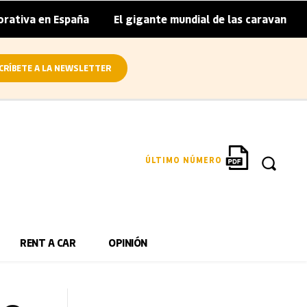
n España
El gigante mundial de las caravanas asume cierr
|
CRÍBETE A LA NEWSLETTER
ÚLTIMO NÚMERO
RENT A CAR
OPINIÓN