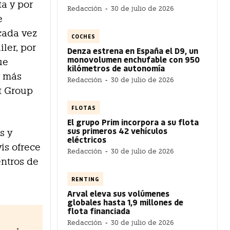
a y por
Redacción
-
30 de julio de 2026
e
cada vez
COCHES
ler, por
Denza estrena en España el D9, un
monovolumen enchufable con 950
ue
kilómetros de autonomía
r más
Redacción
-
30 de julio de 2026
t Group
FLOTAS
El grupo Prim incorpora a su flota
sus primeros 42 vehículos
s y
eléctricos
is ofrece
Redacción
-
30 de julio de 2026
entros de
RENTING
Arval eleva sus volúmenes
globales hasta 1,9 millones de
flota financiada
Redacción
-
30 de julio de 2026