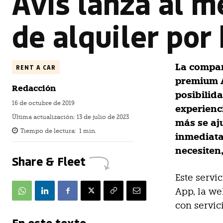
Avis lanza al m
de alquiler por
La compañ
RENT A CAR
premium A
Redacción
posibilida
16 de octubre de 2019
experienc
Última actualización:
13 de julio de 2023
más se aju
Tiempo de lectura:
1
min.
inmediata,
necesiten,
Share & Fleet
Este servic
App, la web
con servic
En este texto...