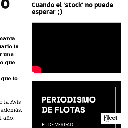
io
Cuando el 'stock' no puede
esperar ;)
 marca
ario la
er una
lo que
,
 que lo
e la Avis
, además,
l año.