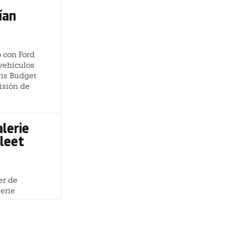
ían
 con Ford
vehículos
vis Budget
isión de
lerie
leet
er de
erie