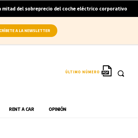
ad del sobreprecio del coche eléctrico corporativo
Arva
|
CRÍBETE A LA NEWSLETTER
ÚLTIMO NÚMERO
RENT A CAR
OPINIÓN