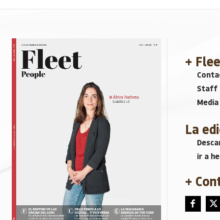
+ Fle
Conta
Staff
Media 
La edi
Descar
ir a h
+ Con