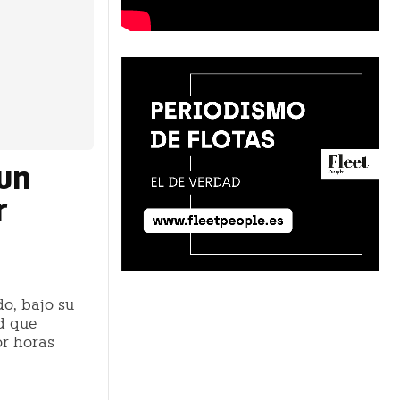
 un
r
o, bajo su
d que
or horas