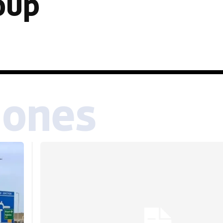
oup
iones