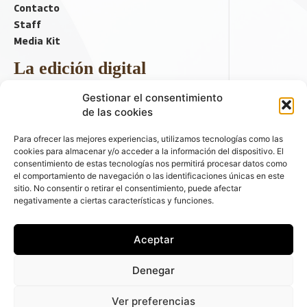
Contacto
Staff
Media Kit
La edición digital
Descargar último ejemplar
Gestionar el consentimiento
ir a hemeroteca
de las cookies
+ Contenido en redes sociales
Para ofrecer las mejores experiencias, utilizamos tecnologías como las
cookies para almacenar y/o acceder a la información del dispositivo. El
consentimiento de estas tecnologías nos permitirá procesar datos como
el comportamiento de navegación o las identificaciones únicas en este
sitio. No consentir o retirar el consentimiento, puede afectar
negativamente a ciertas características y funciones.
Aceptar
© 2026 FLEET PEOPLE . La web líder de las flotas y el renting de
Denegar
automóviles - C/ Fernández de la Hoz 70, 1ºB - 28003 - Madrid
(España) | Política de Privacidad | Política de Cookies | Email:
Ver preferencias