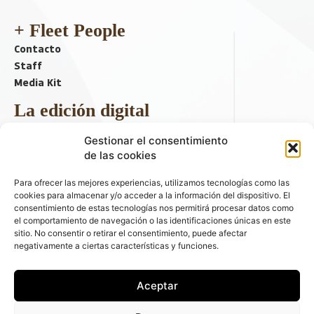
+ Fleet People
Contacto
Staff
Media Kit
La edición digital
Descargar último ejemplar
Gestionar el consentimiento
ir a hemeroteca
de las cookies
+ Contenido en redes sociales
Para ofrecer las mejores experiencias, utilizamos tecnologías como las
cookies para almacenar y/o acceder a la información del dispositivo. El
consentimiento de estas tecnologías nos permitirá procesar datos como
el comportamiento de navegación o las identificaciones únicas en este
sitio. No consentir o retirar el consentimiento, puede afectar
negativamente a ciertas características y funciones.
Aceptar
© 2026 FLEET PEOPLE . La web líder de las flotas y el renting de