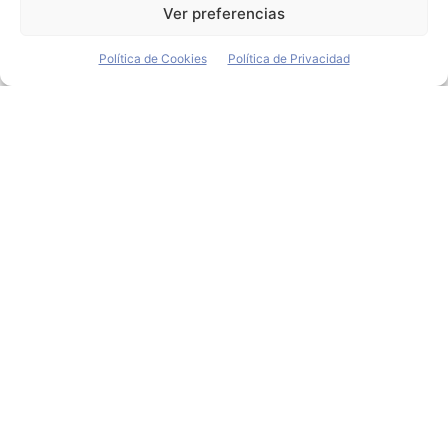
Ver preferencias
Política de Cookies
Política de Privacidad
HabaNiro, el concepto
que muestra la visión de
Kia sobre el futuro de