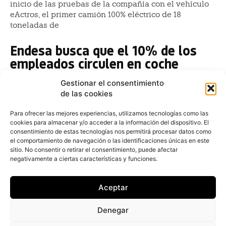
inicio de las pruebas de la compañía con el vehículo
eActros, el primer camión 100% eléctrico de 18
toneladas de
Endesa busca que el 10% de los
empleados circulen en coche
eléctrico
Gestionar el consentimiento
Redacción
-
3 de junio de 2019
de las cookies
La compañía Endesa ha lanzado la quinta edición de
su Plan de Movilidad Eléctrica para Empleados con el
Para ofrecer las mejores experiencias, utilizamos tecnologías como las
cookies para almacenar y/o acceder a la información del dispositivo. El
objetivo de promover el uso de vehículos eléctricos
consentimiento de estas tecnologías nos permitirá procesar datos como
el comportamiento de navegación o las identificaciones únicas en este
El Mercedes eléctrico EQC, del que
sitio. No consentir o retirar el consentimiento, puede afectar
ya se pueden hacer pedidos,
negativamente a ciertas características y funciones.
llegará a las carreteras en verano
Aceptar
Fernando Álvarez
-
10 de mayo de 2019
Para el lanzamiento, Mercedes-Benz ha configurado
Denegar
una edición especial limitada. La Edición 1886 del
EQC, disponible por un precio