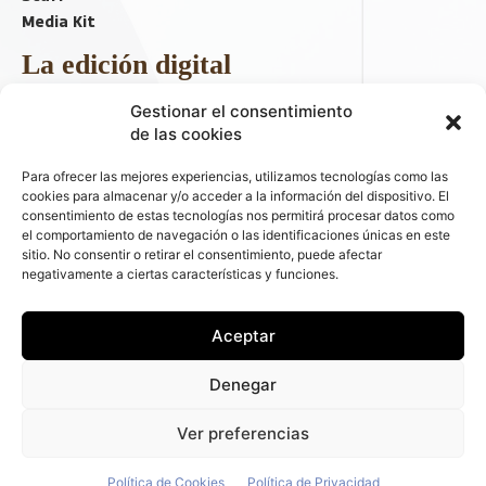
Media Kit
La edición digital
Descargar último ejemplar
Gestionar el consentimiento
ir a hemeroteca
de las cookies
+ Contenido en redes sociales
Para ofrecer las mejores experiencias, utilizamos tecnologías como las
cookies para almacenar y/o acceder a la información del dispositivo. El
consentimiento de estas tecnologías nos permitirá procesar datos como
el comportamiento de navegación o las identificaciones únicas en este
sitio. No consentir o retirar el consentimiento, puede afectar
negativamente a ciertas características y funciones.
Aceptar
© 2026 FLEET PEOPLE . La web líder de las flotas y el renting de
Denegar
automóviles - C/ Fernández de la Hoz 70, 1ºB - 28003 - Madrid
(España) | Política de Privacidad | Política de Cookies | Email:
Ver preferencias
fleetpeople@fleetpeople.es
Política de Cookies
Política de Privacidad