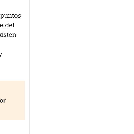
e puntos
e del
xisten
y
or