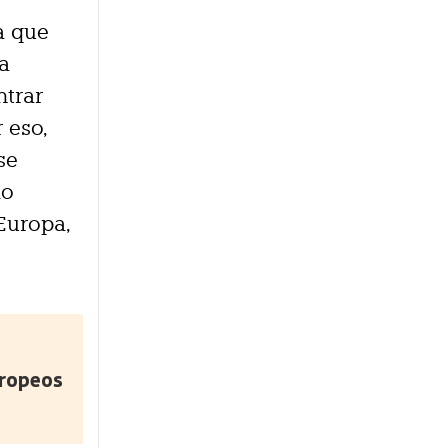
a que
a
ntrar
 eso,
se
mo
Europa,
uropeos