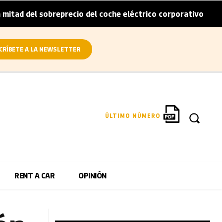
sobreprecio del coche eléctrico corporativo
Arval convie
|
CRÍBETE A LA NEWSLETTER
ÚLTIMO NÚMERO
RENT A CAR
OPINIÓN