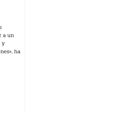
s
r a un
 y
ones», ha