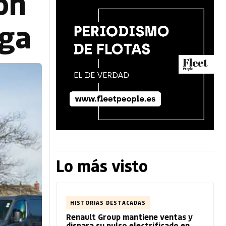
ón
rga
Lo más visto
HISTORIAS DESTACADAS
Renault Group mantiene ventas y
dispara su pulso electrificado en