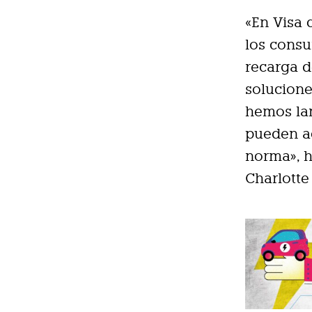
«En Visa
los cons
recarga d
solucione
hemos lan
pueden ac
norma», h
Charlotte