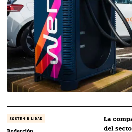
La compa
SOSTENIBILIDAD
del sect
Redacción