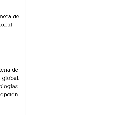
mera del
lobal
dena de
 global,
ologías
dopción.