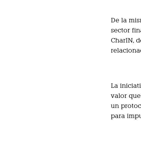
De la mis
sector fi
CharIN, 
relaciona
La inicia
valor que
un protoc
para impu