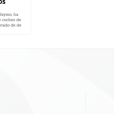
os
 Waymo, ha
de coches de
stado de de