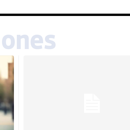
iones