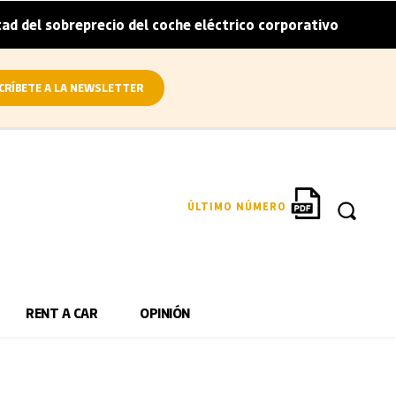
del sobreprecio del coche eléctrico corporativo
Arval co
|
CRÍBETE A LA NEWSLETTER
ÚLTIMO NÚMERO
RENT A CAR
OPINIÓN