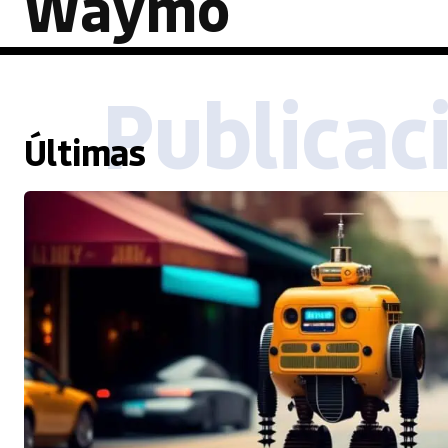
Waymo
Publicac
Últimas