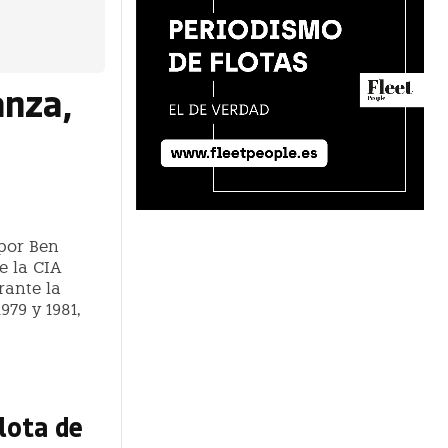
anza,
 por Ben
e la CIA
rante la
979 y 1981,
lota de