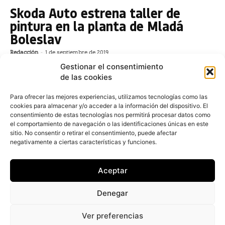
Skoda Auto estrena taller de
pintura en la planta de Mladá
Boleslav
Redacción
-
1 de septiembre de 2019
El fabricante Skoda Auto ha inaugurado un nuevo
Gestionar el consentimiento
taller de pintura en su planta de Mladá Boleslav, en el
de las cookies
que se prevé que se pintarán 168.000 carrocerías
adicionales anuales, lo que elevará la capacidad
Para ofrecer las mejores experiencias, utilizamos tecnologías como las
cookies para almacenar y/o acceder a la información del dispositivo. El
anual total de la planta
consentimiento de estas tecnologías nos permitirá procesar datos como
el comportamiento de navegación o las identificaciones únicas en este
El mantenimiento de la
sitio. No consentir o retirar el consentimiento, puede afectar
iluminación sumó el 6,8% de las
negativamente a ciertas características y funciones.
operaciones de talleres en 2018
Aceptar
Redacción
-
27 de mayo de 2019
El mantenimiento de la iluminación del automóvil
Denegar
estuvieron presentes en el 6,8% del total de entradas
en los talleres realizadas el año pasado, según un
Ver preferencias