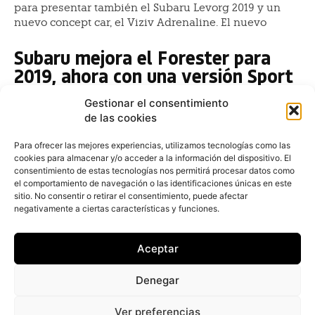
para presentar también el Subaru Levorg 2019 y un
nuevo concept car, el Viziv Adrenaline. El nuevo
Subaru mejora el Forester para
2019, ahora con una versión Sport
de acceso
Gestionar el consentimiento
Fernando Álvarez
-
14 de enero de 2019
de las cookies
El Subaru Forester, el modelo de más éxito comercial
de Subaru a nivel mundial desde su lanzamiento,
Para ofrecer las mejores experiencias, utilizamos tecnologías como las
cookies para almacenar y/o acceder a la información del dispositivo. El
hace 22 años, y el segundo modelo más vendido
consentimiento de estas tecnologías nos permitirá procesar datos como
el comportamiento de navegación o las identificaciones únicas en este
XV 1.6 Executive Plus, tope de
sitio. No consentir o retirar el consentimiento, puede afectar
gama para la segunda generación
negativamente a ciertas características y funciones.
del SUV pequeño de Subaru
Aceptar
Fernando Álvarez
-
6 de diciembre de 2018
Este modelo es el súper ventas de la marca japonesa
Denegar
Subaru especializada en tracción a las cuatro ruedas,
con 1.500 unidades vendidas en España de esta
Ver preferencias