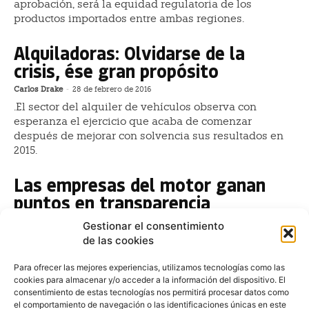
aprobación, será la equidad regulatoria de los
productos importados entre ambas regiones.
Alquiladoras: Olvidarse de la
crisis, ése gran propósito
Carlos Drake
-
28 de febrero de 2016
.El sector del alquiler de vehículos observa con
esperanza el ejercicio que acaba de comenzar
después de mejorar con solvencia sus resultados en
2015.
Las empresas del motor ganan
puntos en transparencia
Redacción
-
14 de noviembre de 2015
Gestionar el consentimiento
En España no existe obligación para una compañía,
de las cookies
en la práctica, de presentar en tiempo y forma
determinados el balance de cuentas económicas
Para ofrecer las mejores experiencias, utilizamos tecnologías como las
cookies para almacenar y/o acceder a la información del dispositivo. El
anual
consentimiento de estas tecnologías nos permitirá procesar datos como
el comportamiento de navegación o las identificaciones únicas en este