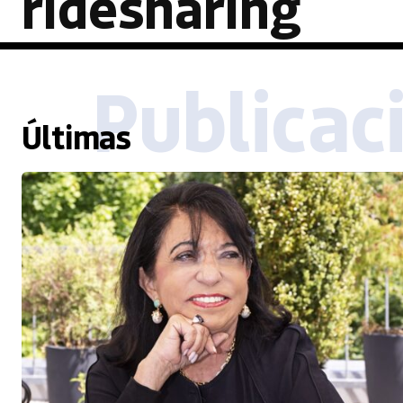
ridesharing
Publicac
Últimas