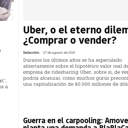
Uber, o el eterno dile
¿Comprar o vender?
e
Redacción
-
27 de agosto de 2019
Durante los últimos años se ha especulado
abiertamente sobre el hipotético valor real d
empresa de ridesharing Uber; sobre si, de ve
podría alcanzar, como muchos gurús precon
t”,
una capitalización de 80.000 millones de dól
os a
Guerra en el carpooling: Amove
planta una demanda a BlaBlaCa