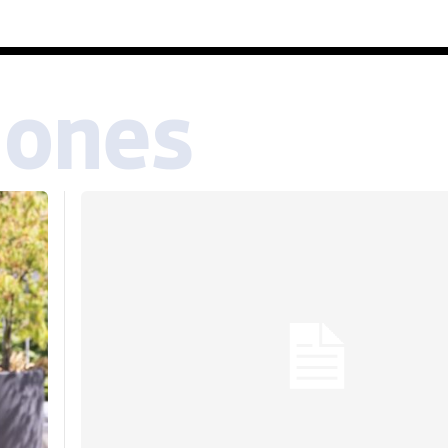
iones