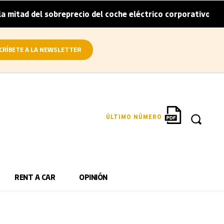
itad del sobreprecio del coche eléctrico corporativo
Ar
|
CRÍBETE A LA NEWSLETTER
ÚLTIMO NÚMERO
RENT A CAR
OPINIÓN