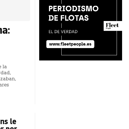
ma:
e la
rdad,
izaban,
ares
ns le
r por