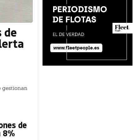
s de
lerta
e gestionan
ones de
un 8%