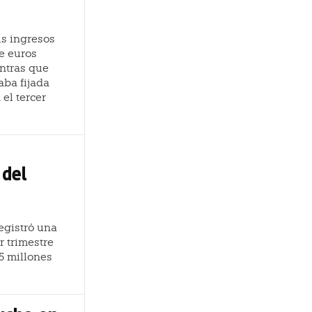
s ingresos
de euros
entras que
aba fijada
el tercer
 del
egistró una
r trimestre
5 millones