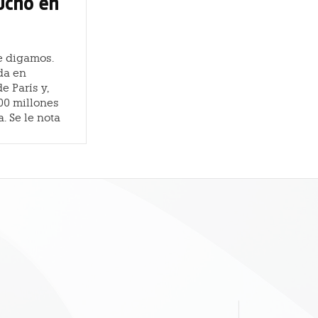
mucho en
e digamos.
da en
e París y,
00 millones
a. Se le nota