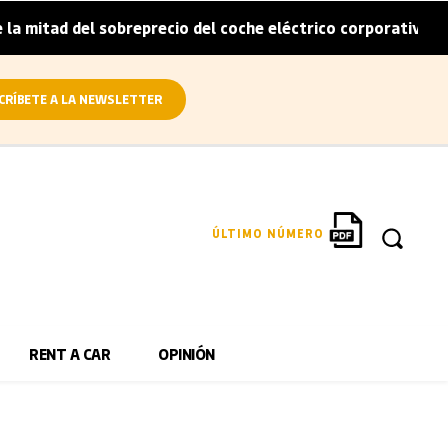
itad del sobreprecio del coche eléctrico corporativo
Arv
|
CRÍBETE A LA NEWSLETTER
ÚLTIMO NÚMERO
RENT A CAR
OPINIÓN