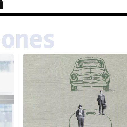
n
iones