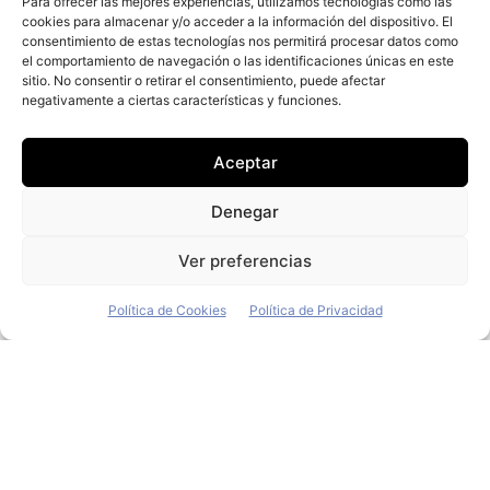
Para ofrecer las mejores experiencias, utilizamos tecnologías como las
Renault ha desvelado el K-ZE, un nuevo vehículo
cookies para almacenar y/o acceder a la información del dispositivo. El
eléctrico del segmento A, inspirado en el estilo de los
consentimiento de estas tecnologías nos permitirá procesar datos como
SUV y dotado de una
el comportamiento de navegación o las identificaciones únicas en este
sitio. No consentir o retirar el consentimiento, puede afectar
Renault cierra una flota de 750
negativamente a ciertas características y funciones.
vehículos con Banco Santander
Aceptar
Redacción
-
17 de noviembre de 2017
El fabricante de automóviles Renault ha firmado una
Denegar
flota de 750 automóviles con la entidad financiera
Banco Santander, según ha adelantado La Tribuna de...
Ver preferencias
Política de Cookies
Política de Privacidad