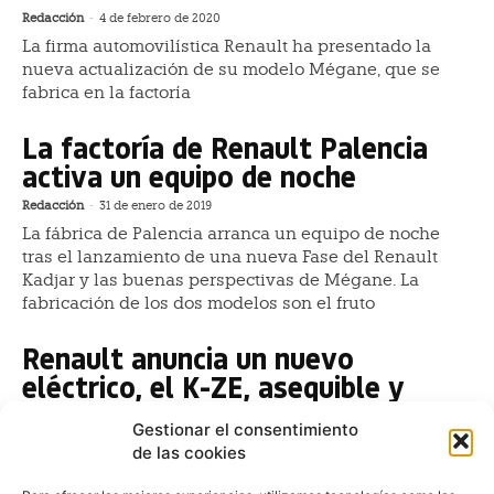
Redacción
-
4 de febrero de 2020
La firma automovilística Renault ha presentado la
nueva actualización de su modelo Mégane, que se
fabrica en la factoría
La factoría de Renault Palencia
activa un equipo de noche
Redacción
-
31 de enero de 2019
La fábrica de Palencia arranca un equipo de noche
tras el lanzamiento de una nueva Fase del Renault
Kadjar y las buenas perspectivas de Mégane. La
fabricación de los dos modelos son el fruto
Renault anuncia un nuevo
eléctrico, el K-ZE, asequible y
clave para la expansión
Gestionar el consentimiento
internacional del Grupo
de las cookies
Fernando Álvarez
-
4 de noviembre de 2018