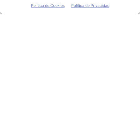
Política de Cookies
Política de Privacidad
SEAT Martorell pone en
marcha los proyectos
pilotos con Mobike y
ByBus