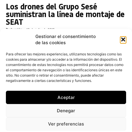
Los drones del Grupo Sesé
suministran la línea de montaje de
SEAT
Redacción
-
18 de julio de 2019
Gestionar el consentimiento
La planta de SEAT en Martorell se ha convertido en la
de las cookies
primera fábrica española que recibe componentes a
través de dron. El servicio pionero unirá el centro
Para ofrecer las mejores experiencias, utilizamos tecnologías como las
logístico de Sesé en Abrera con la fábrica de SEAT en
cookies para almacenar y/o acceder a la información del dispositivo. El
Martorell
consentimiento de estas tecnologías nos permitirá procesar datos como
el comportamiento de navegación o las identificaciones únicas en este
SEAT reduce sus residuos un 34%
sitio. No consentir o retirar el consentimiento, puede afectar
negativamente a ciertas características y funciones.
y prevé alcanzar el 60% en 2025
Redacción
-
26 de mayo de 2019
Aceptar
La compañía SEAT ha anunciado que mejorará sus
acciones medioambientales orientadas a la reducción
Denegar
de residuos en 2019. En los últimos ocho años, el
fabricante ha conseguido generar un 34% menos
Ver preferencias