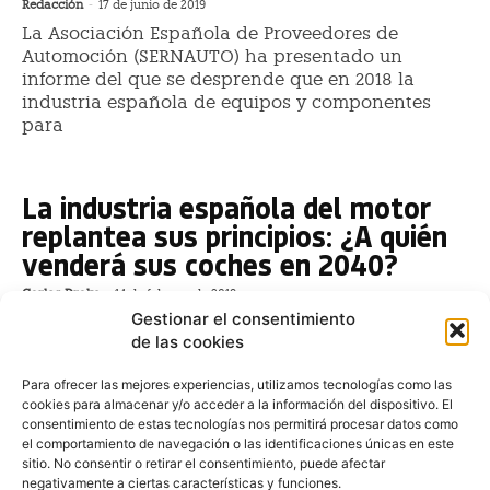
Redacción
-
17 de junio de 2019
La Asociación Española de Proveedores de
Automoción (SERNAUTO) ha presentado un
informe del que se desprende que en 2018 la
industria española de equipos y componentes
para
La industria española del motor
replantea sus principios: ¿A quién
venderá sus coches en 2040?
Carlos Drake
-
14 de febrero de 2019
Gestionar el consentimiento
Sin superar aún del todo el terremoto sufrido en
de las cookies
verano del año pasado por la entrada en vigor del
protocolo WLTP, los teléfonos de los principales
Para ofrecer las mejores experiencias, utilizamos tecnologías como las
directivos de las marcas automovilísticas que operan
cookies para almacenar y/o acceder a la información del dispositivo. El
consentimiento de estas tecnologías nos permitirá procesar datos como
Automotive Meetings llega a
el comportamiento de navegación o las identificaciones únicas en este
Madrid
sitio. No consentir o retirar el consentimiento, puede afectar
negativamente a ciertas características y funciones.