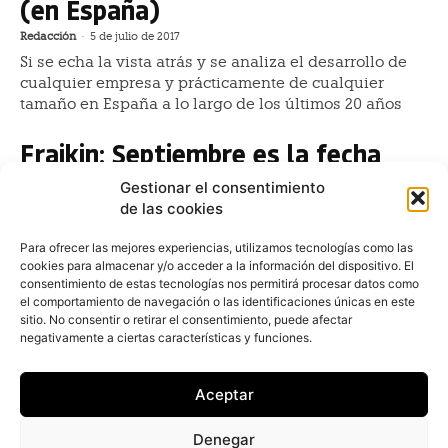
(en España)
Redacción
-
5 de julio de 2017
Si se echa la vista atrás y se analiza el desarrollo de
cualquier empresa y prácticamente de cualquier
tamaño en España a lo largo de los últimos 20 años
Fraikin: Septiembre es la fecha
clave para resolver su futuro
Gestionar el consentimiento
de las cookies
Juan Arús
-
14 de junio de 2017
“Estamos trabajando en un proyecto, pero es
Para ofrecer las mejores experiencias, utilizamos tecnologías como las
confidencial. Antes del final del verano o en
cookies para almacenar y/o acceder a la información del dispositivo. El
septiembre podremos decir algo”. Son palabras del
consentimiento de estas tecnologías nos permitirá procesar datos como
pasado lunes y...
el comportamiento de navegación o las identificaciones únicas en este
sitio. No consentir o retirar el consentimiento, puede afectar
Todo sigue igual para Fraikin (sin
negativamente a ciertas características y funciones.
Petit Forestier, eso sí)
Aceptar
Redacción
-
25 de marzo de 2017
Tras la espantada de Petit Forestier, el especialista en
Denegar
renting de vehículos industriales Fraikin busca cómo