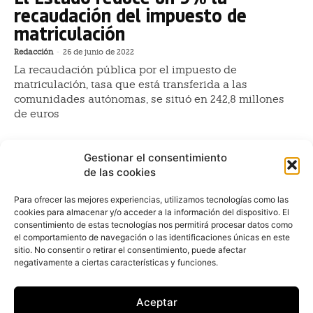
recaudación del impuesto de
matriculación
Redacción
-
26 de junio de 2022
La recaudación pública por el impuesto de
matriculación, tasa que está transferida a las
comunidades autónomas, se situó en 242,8 millones
de euros
John Deere gana un 26% menos en
Gestionar el consentimiento
su primer trimestre fiscal
de las cookies
Redacción
-
1 de marzo de 2022
Para ofrecer las mejores experiencias, utilizamos tecnologías como las
El fabricante de maquinaria agrícola John Deere
cookies para almacenar y/o acceder a la información del dispositivo. El
obtuvo un beneficio neto atribuido de 903 millones de
consentimiento de estas tecnologías nos permitirá procesar datos como
dólares (805,4 millones de euros al cambio actual) en
el comportamiento de navegación o las identificaciones únicas en este
sitio. No consentir o retirar el consentimiento, puede afectar
Mazda gana más de 450 millones
negativamente a ciertas características y funciones.
hasta diciembre
Aceptar
Redacción
-
11 de febrero de 2022