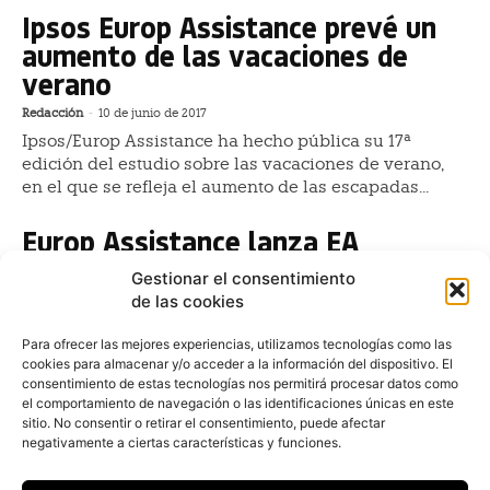
Ipsos Europ Assistance prevé un
aumento de las vacaciones de
verano
Redacción
-
10 de junio de 2017
Ipsos/Europ Assistance ha hecho pública su 17ª
edición del estudio sobre las vacaciones de verano,
en el que se refleja el aumento de las escapadas...
Europ Assistance lanza EA
Telematics
Gestionar el consentimiento
de las cookies
Redacción
-
26 de noviembre de 2016
La compañía seguradora, Europ Assistance, ha
Para ofrecer las mejores experiencias, utilizamos tecnologías como las
lanzado un servicio que mediante un dispositivo
cookies para almacenar y/o acceder a la información del dispositivo. El
colocado en el vehículo, envía notificaciones a su
consentimiento de estas tecnologías nos permitirá procesar datos como
Smartphone y al centro de alertas de la compañía.
el comportamiento de navegación o las identificaciones únicas en este
sitio. No consentir o retirar el consentimiento, puede afectar
Europ Assistance lanza Protrucks
negativamente a ciertas características y funciones.
para la asistencia de camiones