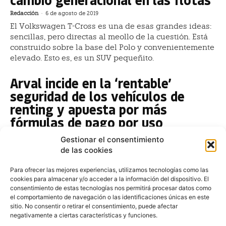
Redacción
-
6 de agosto de 2019
El Volkswagen T-Cross es una de esas grandes ideas:
sencillas, pero directas al meollo de la cuestión. Está
construido sobre la base del Polo y convenientemente
elevado. Esto es, es un SUV pequeñito.
Arval incide en la ‘rentable’
seguridad de los vehículos de
renting y apuesta por más
fórmulas de pago por uso
Juan Arús
-
2 de marzo de 2017
Gestionar el consentimiento
El director del Observatorio del Vehículo de Empresa
de las cookies
de Arval, Manuel Orejas, ha hecho hincapié en la
positiva contribución de los vehículos de renting...
Para ofrecer las mejores experiencias, utilizamos tecnologías como las
cookies para almacenar y/o acceder a la información del dispositivo. El
consentimiento de estas tecnologías nos permitirá procesar datos como
Las mejores novedades del Salón
el comportamiento de navegación o las identificaciones únicas en este
de París que llegan para flotas,
sitio. No consentir o retirar el consentimiento, puede afectar
negativamente a ciertas características y funciones.
empresas y autónomos