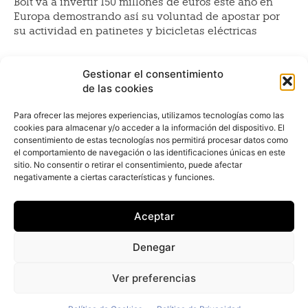
Bolt va a invertir 150 millones de euros este año en
Europa demostrando así su voluntad de apostar por
su actividad en patinetes y bicicletas eléctricas
Empresas, sociedad y conducción
Gestionar el consentimiento
autónoma: ¿Adiós al taxi?
de las cookies
Redacción
-
21 de abril de 2022
Para ofrecer las mejores experiencias, utilizamos tecnologías como las
Noviembre de 2013. Tochigi (Japón). Un servidor se
cookies para almacenar y/o acceder a la información del dispositivo. El
monta en un Honda Accord equipado con sistemas de
consentimiento de estas tecnologías nos permitirá procesar datos como
conducción autónoma. Sentado en el asiento del
el comportamiento de navegación o las identificaciones únicas en este
sitio. No consentir o retirar el consentimiento, puede afectar
Las bicicletas eléctricas de Bolt
negativamente a ciertas características y funciones.
llegan a Madrid
Aceptar
Redacción
-
21 de abril de 2022
Casi 1.000 unidades de bicicletas eléctricas Bolt (695
Denegar
ebikes dentro de la m-30 y 303 fuera de la m-30),
aterrizan en la capital
Ver preferencias