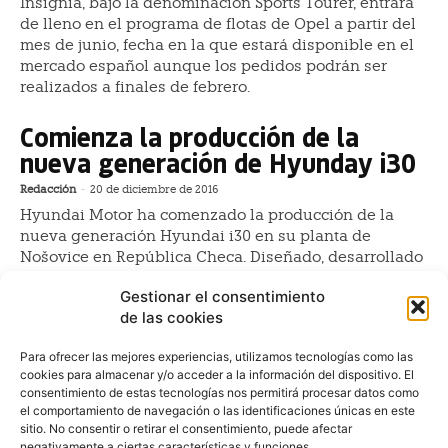
Insignia, bajo la denominación Sports Tourer, entrará
de lleno en el programa de flotas de Opel a partir del
mes de junio, fecha en la que estará disponible en el
mercado español aunque los pedidos podrán ser
realizados a finales de febrero.
Comienza la producción de la
nueva generación de Hyunday i30
Redacción
-
20 de diciembre de 2016
Hyundai Motor ha comenzado la producción de la
nueva generación Hyundai i30 en su planta de
Nošovice en República Checa. Diseñado, desarrollado
y fabricado en Europa, los nuevos i30 será uno de los
Gestionar el consentimiento
modelos más importantes de la compañía en el Viejo
de las cookies
Continente. Estará disponible en los concesionarios
de toda Europa a partir de enero 2017.
Para ofrecer las mejores experiencias, utilizamos tecnologías como las
cookies para almacenar y/o acceder a la información del dispositivo. El
La nueva generación del Hyundai
consentimiento de estas tecnologías nos permitirá procesar datos como
i10
el comportamiento de navegación o las identificaciones únicas en este
sitio. No consentir o retirar el consentimiento, puede afectar
Redacción
-
5 de diciembre de 2016
negativamente a ciertas características y funciones.