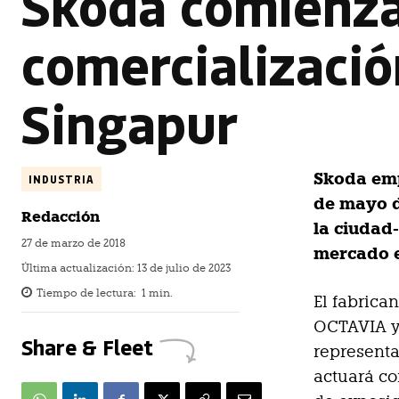
Skoda comienza
comercializació
Singapur
Skoda emp
INDUSTRIA
de mayo d
Redacción
la ciudad
27 de marzo de 2018
mercado e
Última actualización:
13 de julio de 2023
Tiempo de lectura:
1
min.
El fabrica
OCTAVIA y
Share & Fleet
represent
actuará co