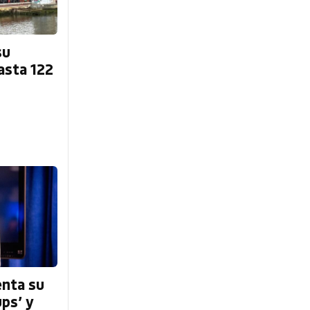
su
asta 122
enta su
ups’ y