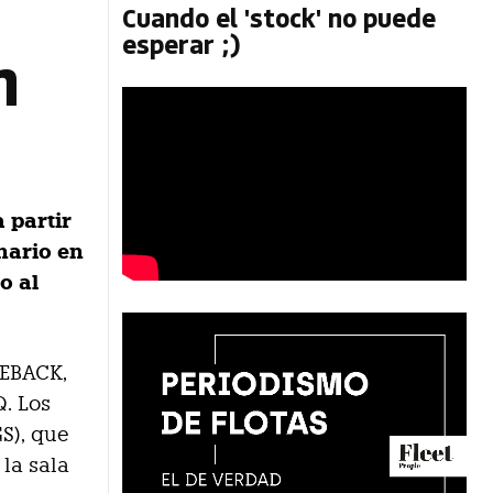
Cuando el 'stock' no puede
esperar ;)
n
 partir
nario en
o al
CEBACK,
. Los
S), que
la sala