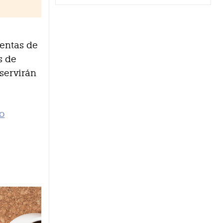
ventas de
s de
 servirán
ro