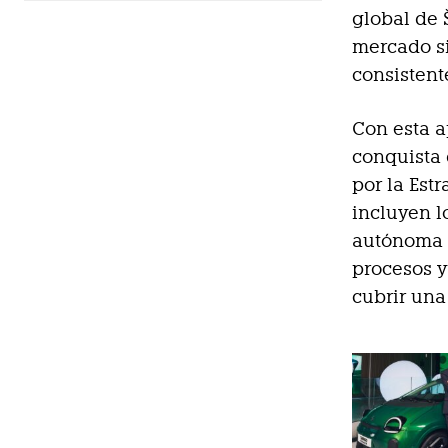
global de 
mercado s
consistent
Con esta a
conquista 
por la Estr
incluyen l
autónoma y
procesos y
cubrir una