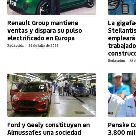
Renault Group mantiene
La gigafa
ventas y dispara su pulso
Stellanti
electrificado en Europa
empleará 
trabajado
Redacción
-
29 de julio de 2026
construc
Redacción
-
28 d
Ford y Geely constituyen en
Penske Co
Almussafes una sociedad
3.800 mil