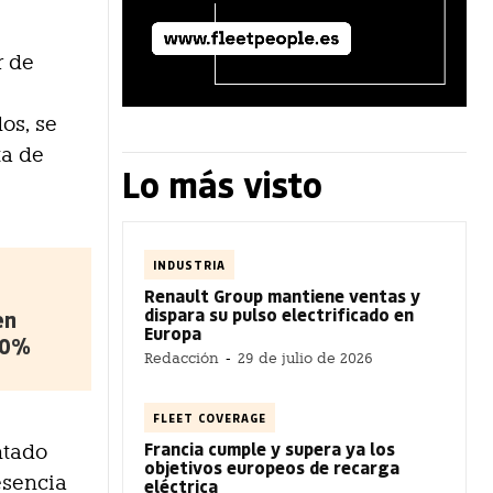
r de
os, se
ta de
Lo más visto
INDUSTRIA
Renault Group mantiene ventas y
dispara su pulso electrificado en
en
Europa
50%
Redacción
-
29 de julio de 2026
FLEET COVERAGE
Francia cumple y supera ya los
ntado
objetivos europeos de recarga
esencia
eléctrica