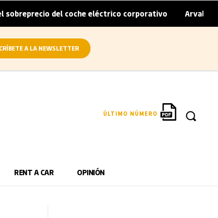
o del coche eléctrico corporativo
Arval convierte en elé
|
CRÍBETE A LA NEWSLETTER
ÚLTIMO NÚMERO
RENT A CAR
OPINIÓN