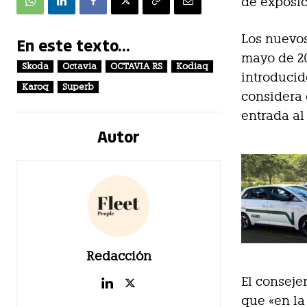
de exposic
Los nuevos
En este texto...
mayo de 20
Skoda
Octavia
OCTAVIA RS
Kodiaq
introducid
Karoq
Superb
considera 
entrada al
Autor
Redacción
El conseje
que «en la