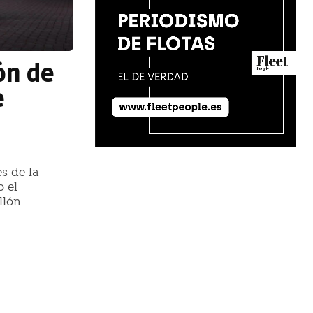
ón de
e
s de la
 el
lón.