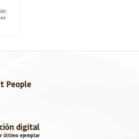
 de
des
et People
ción digital
r último ejemplar