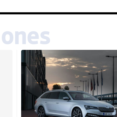
iones