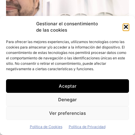
Gestionar el consentimiento
de las cookies
Para ofrecer las mejores experiencias, utilizamos tecnologías como las
cookies para almacenar y/o acceder a la información del dispositivo. El
consentimiento de estas tecnologías nos permitirá procesar datos como
el comportamiento de navegación o las identificaciones únicas en este
sitio. No consentir o retirar el consentimiento, puede afectar
negativamente a ciertas características y funciones.
Arturo Jiménez (Vecttor): «Nuestro
Aceptar
objetivo es comprar únicamente vehículos
eléctricos»
Denegar
Redacción
-
19 de julio de 2026
Ver preferencias
Política de Cookies
Política de Privacidad