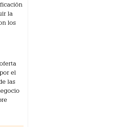
ificación
ir la
on los
oferta
por el
de las
negocio
bre
.