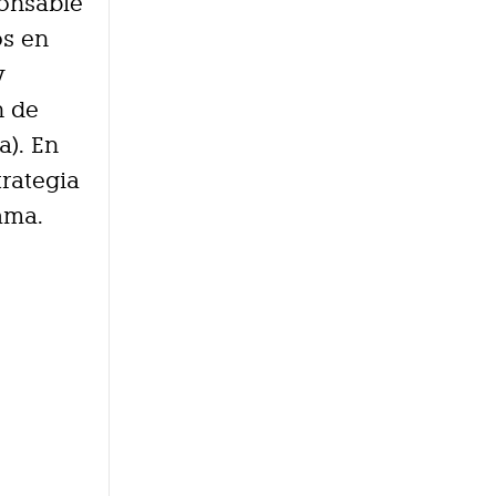
ponsable
os en
y
n de
a). En
trategia
ama.