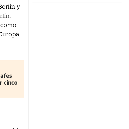
erlín y
lín,
, como
Europa,
safes
r cinco