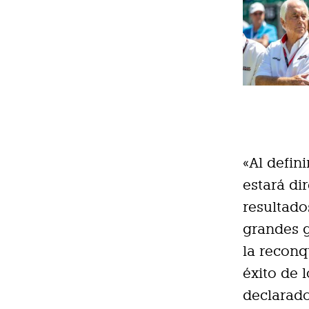
«Al defin
estará di
resultado
grandes g
la reconq
éxito de 
declarad