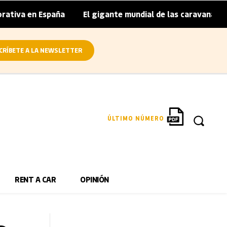
n España
El gigante mundial de las caravanas asume cier
|
CRÍBETE A LA NEWSLETTER
ÚLTIMO NÚMERO
RENT A CAR
OPINIÓN