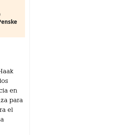
0
 Penske
 Haak
los
cia en
aza para
ra el
ha