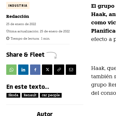
El grupo
INDUSTRIA
Haak, an
Redacción
como vic
25 de enero de 2022
Planific
Última actualización:
25 de enero de 2022
efecto a p
Tiempo de lectura:
1
min.
Share & Fleet
Haak, que
también s
grupo Ren
En este texto...
del conso
Skoda
Renault
car people
Autor