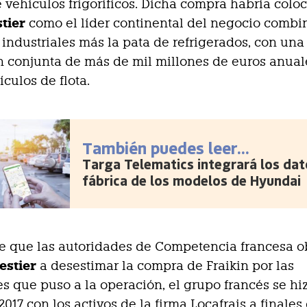
e vehículos frigoríficos. Dicha compra habría colo
stier
como el líder continental del negocio comb
 industriales más la pata de refrigerados, con una
n conjunta de más de mil millones de euros anual
ículos de flota.
También puedes leer...
Targa Telematics integrará los dat
fábrica de los modelos de Hyundai
e que las autoridades de Competencia francesa o
restier
a desestimar la compra de Fraikin por las
s que puso a la operación, el grupo francés se hi
2017 con los activos de la firma Locafrais a finales 