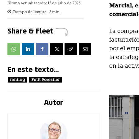
Última actualización:
13 de julio de 2023
Marcial, 
Tiempo de lectura:
2
min.
comerciale
Share & Fleet
La compra
facturació
por el em
la estrate
en la acti
En este texto...
renting
Petit Forestier
Autor