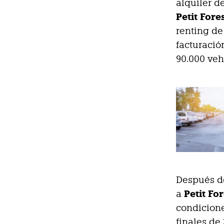
alquiler d
Petit Fore
renting de
facturació
90.000 veh
Después d
Petit Fo
a
condicione
finales de 