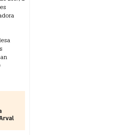
nes
ladora
desa
s
San
0
a
Arval