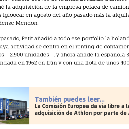
ó la adquisición de la empresa polaca de camio
s Igloocar en agosto del año pasado más la alqui
dense Mendon.
 pasado, Petit añadió a todo ese portfolio la holan
cuya actividad se centra en el renting de container
os —2.900 unidades—, y ahora añade la española 
undada en 1962 en Irún y con una flota de unos 40
También puedes leer...
La Comisión Europea da vía libre a l
adquisición de Athlon por parte de 