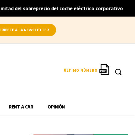
breprecio del coche eléctrico corporativo
Arval convier
|
CRÍBETE A LA NEWSLETTER
ÚLTIMO NÚMERO
RENT A CAR
OPINIÓN