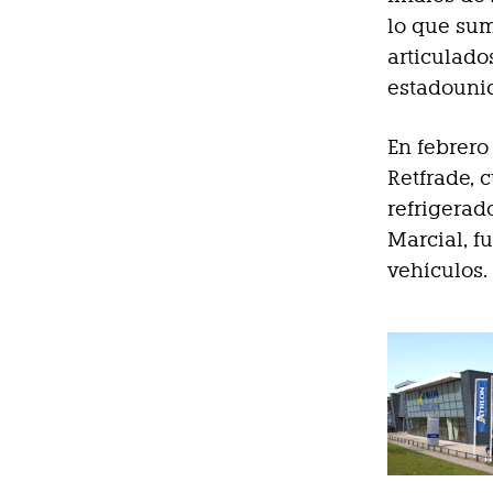
lo que sum
articulado
estadouni
En febrero
Retfrade, 
refrigerad
Marcial, f
vehículos.