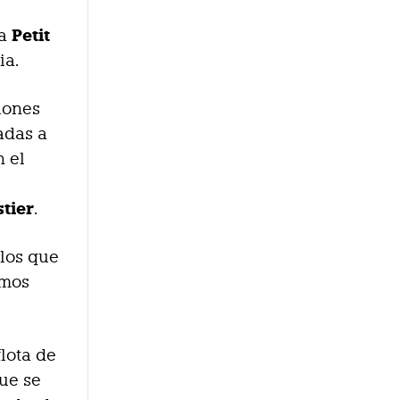
Petit
ra
ia.
iones
adas a
n el
stier
.
 los que
omos
lota de
que se