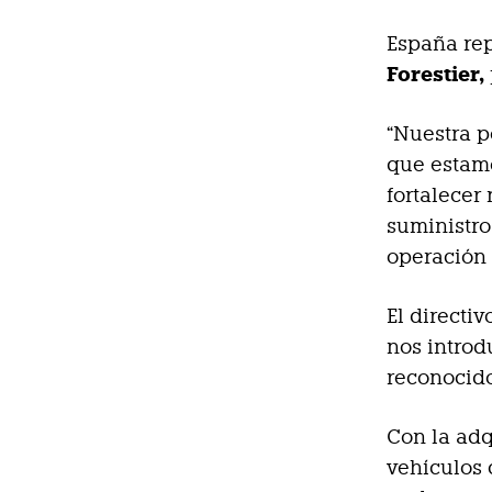
España re
Forestier,
“Nuestra p
que estamo
fortalecer
suministro
operación
El directi
nos introd
reconocido
Con la adq
vehículos 