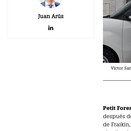
Juan Arús
Víctor San
Petit Fore
después de
de Fraikin