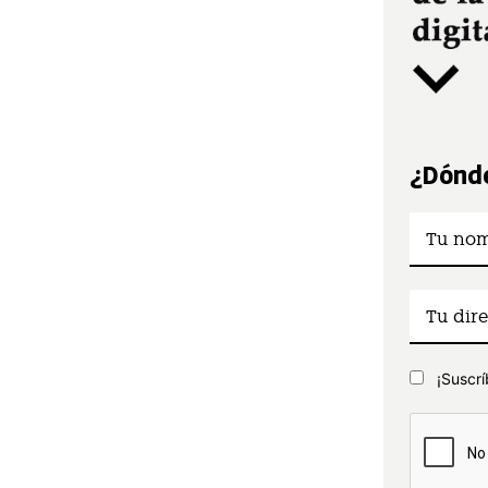
¿Dónde
¡Suscrí