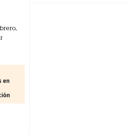
ebrero,
r
s en
ción