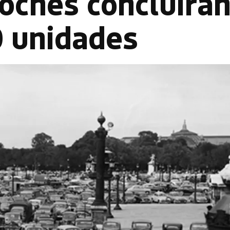
oches concluirá
0 unidades