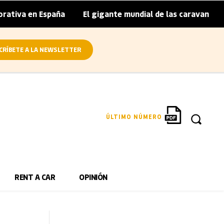
n España
El gigante mundial de las caravanas asume cierr
|
CRÍBETE A LA NEWSLETTER
ÚLTIMO NÚMERO
RENT A CAR
OPINIÓN