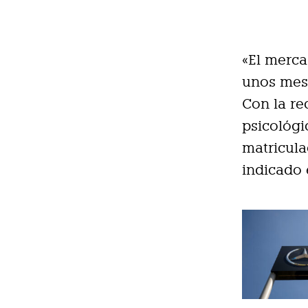
«El merca
unos mese
Con la re
psicológi
matricul
indicado 