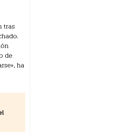
 tras
chado.
ión
to de
rse», ha
el