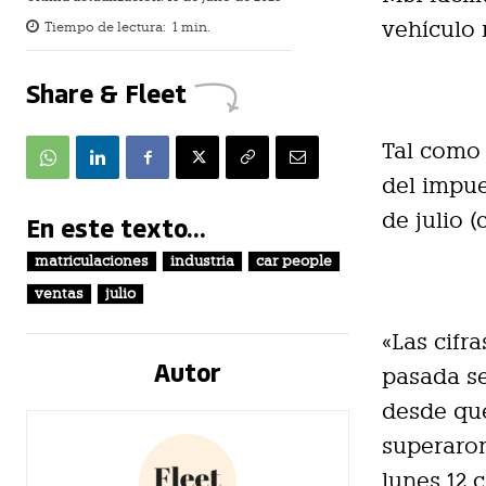
vehículo
Tiempo de lectura:
1
min.
Share & Fleet
Tal como 
del impue
de julio 
En este texto...
matriculaciones
industria
car people
ventas
julio
«Las cifr
Autor
pasada se
desde que
superaron
lunes 12 