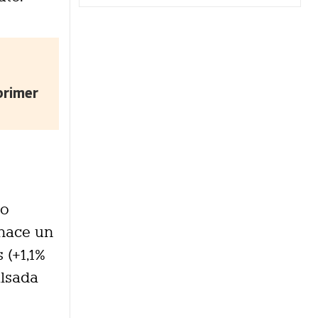
primer
io
 hace un
 (+1,1%
alsada