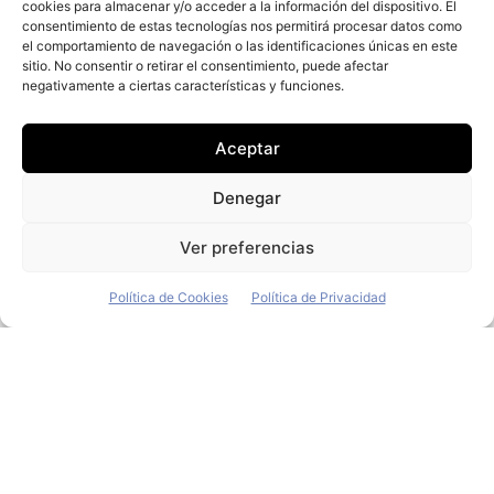
cookies para almacenar y/o acceder a la información del dispositivo. El
consentimiento de estas tecnologías nos permitirá procesar datos como
el comportamiento de navegación o las identificaciones únicas en este
+ Fleet People
sitio. No consentir o retirar el consentimiento, puede afectar
negativamente a ciertas características y funciones.
Contacto
Staff
Aceptar
Media Kit
La edición digital
Denegar
Descargar último ejemplar
Ver preferencias
ir a hemeroteca
Política de Cookies
Política de Privacidad
+ Contenido en redes sociales