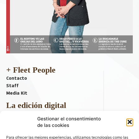
+ Fleet People
Contacto
Staff
Media Kit
La edición digital
Descargar último ejemplar
Gestionar el consentimiento
ir a hemeroteca
de las cookies
+ Contenido en redes sociales
Para ofrecer las mejores experiencias, utilizamos tecnologías como las