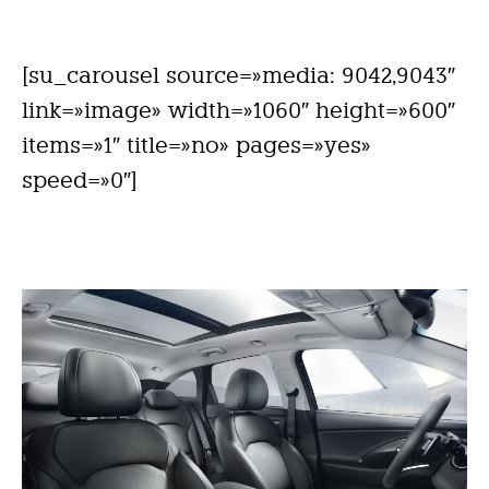
[su_carousel source=»media: 9042,9043″
link=»image» width=»1060″ height=»600″
items=»1″ title=»no» pages=»yes»
speed=»0″]