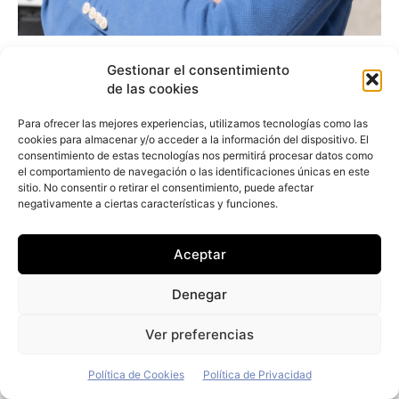
Alejandro Noriega (Opel): «Hay que seguir
Gestionar el consentimiento
trabajando en más incentivos fiscales
de las cookies
para el eléctrico de empresas»
Para ofrecer las mejores experiencias, utilizamos tecnologías como las
Redacción
-
7 de junio de 2026
cookies para almacenar y/o acceder a la información del dispositivo. El
consentimiento de estas tecnologías nos permitirá procesar datos como
el comportamiento de navegación o las identificaciones únicas en este
sitio. No consentir o retirar el consentimiento, puede afectar
negativamente a ciertas características y funciones.
Aceptar
Denegar
Ver preferencias
Política de Cookies
Política de Privacidad