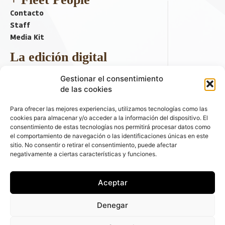
Contacto
Staff
Media Kit
La edición digital
Descargar último ejemplar
Gestionar el consentimiento
ir a hemeroteca
de las cookies
+ Contenido en redes sociales
Para ofrecer las mejores experiencias, utilizamos tecnologías como las
cookies para almacenar y/o acceder a la información del dispositivo. El
consentimiento de estas tecnologías nos permitirá procesar datos como
el comportamiento de navegación o las identificaciones únicas en este
sitio. No consentir o retirar el consentimiento, puede afectar
negativamente a ciertas características y funciones.
Aceptar
© 2026 FLEET PEOPLE . La web líder de las flotas y el renting de
Denegar
automóviles - C/ Fernández de la Hoz 70, 1ºB - 28003 - Madrid
(España) | Política de Privacidad | Política de Cookies | Email: