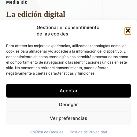
Media Kit
La edición digital
Descargar último ejemplar
Gestionar el consentimiento
ir a hemeroteca
de las cookies
+ Contenido en redes sociales
Para ofrecer las mejores experiencias, utilizamos tecnologías como las
cookies para almacenar y/o acceder a la información del dispositivo. El
consentimiento de estas tecnologías nos permitirá procesar datos como
el comportamiento de navegación o las identificaciones únicas en este
sitio. No consentir o retirar el consentimiento, puede afectar
negativamente a ciertas características y funciones.
Aceptar
© 2026 FLEET PEOPLE . La web líder de las flotas y el renting de
Denegar
automóviles - C/ Fernández de la Hoz 70, 1ºB - 28003 - Madrid
(España) | Política de Privacidad | Política de Cookies | Email:
Ver preferencias
fleetpeople@fleetpeople.es
Política de Cookies
Política de Privacidad