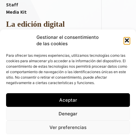
Staff
Media Kit
La edición digital
Descargar último ejemplar
Gestionar el consentimiento
ir a hemeroteca
de las cookies
+ Contenido en redes sociales
Para ofrecer las mejores experiencias, utilizamos tecnologías como las
cookies para almacenar y/o acceder a la información del dispositivo. El
consentimiento de estas tecnologías nos permitirá procesar datos como
el comportamiento de navegación o las identificaciones únicas en este
sitio. No consentir o retirar el consentimiento, puede afectar
negativamente a ciertas características y funciones.
Aceptar
© 2026 FLEET PEOPLE . La web líder de las flotas y el renting de
Denegar
automóviles - C/ Fernández de la Hoz 70, 1ºB - 28003 - Madrid
(España) | Política de Privacidad | Política de Cookies | Email:
Ver preferencias
fleetpeople@fleetpeople.es